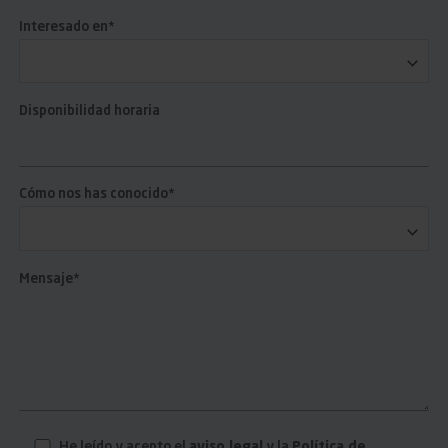
Interesado en*
Disponibilidad horaria
Cómo nos has conocido*
Mensaje*
He leído y acepto el
aviso legal
y la
Política de