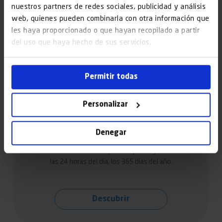
nuestros partners de redes sociales, publicidad y análisis
web, quienes pueden combinarla con otra información que
les haya proporcionado o que hayan recopilado a partir
del uso que haya hecho de sus servicios.
Permitir todas
Mantenimiento de ascensores
Personalizar
en Vilanova i la Geltrú
Denegar
Te ofrecemos un servicio de mantenimiento de
ascensores multimarca disponible para ti y tus clientes
las 24 horas del día, los 365 días del año.
Descubrir