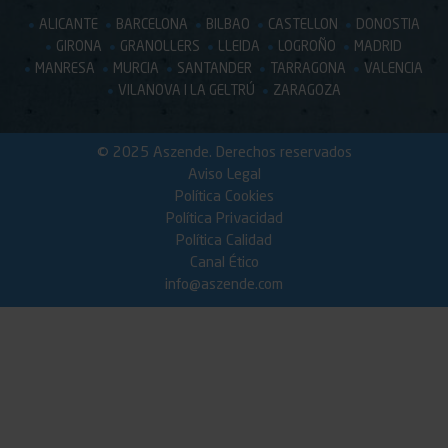
ALICANTE
BARCELONA
BILBAO
CASTELLON
DONOSTIA
GIRONA
GRANOLLERS
LLEIDA
LOGROÑO
MADRID
MANRESA
MURCIA
SANTANDER
TARRAGONA
VALENCIA
VILANOVA I LA GELTRÚ
ZARAGOZA
© 2025 Aszende. Derechos reservados
Aviso Legal
Política Cookies
Política Privacidad
Política Calidad
Canal Ético
info@aszende.com