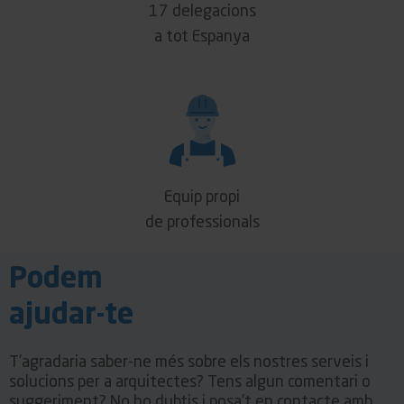
17 delegacions
a tot Espanya
Equip propi
de professionals
Podem
ajudar-te
T’agradaria saber-ne més sobre els nostres serveis i
solucions per a arquitectes? Tens algun comentari o
suggeriment? No ho dubtis i posa’t en contacte amb