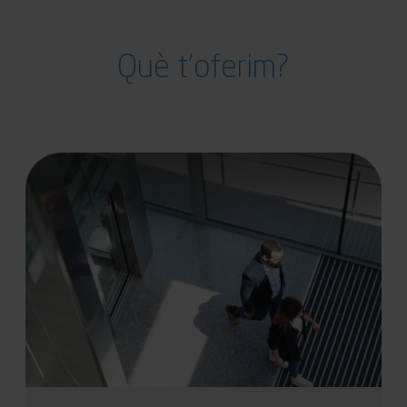
Què t'oferim?