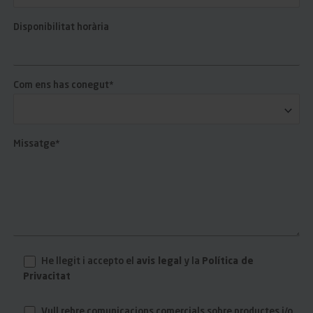
Disponibilitat horària
Com ens has conegut*
Missatge*
He llegit i accepto el
avis legal
y la
Política de
Privacitat
Vull rebre comunicacions comercials sobre productes i/o