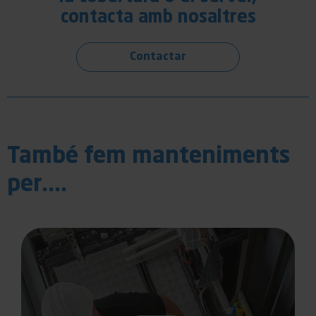
contacta amb nosaltres
Contactar
També fem manteniments
per....