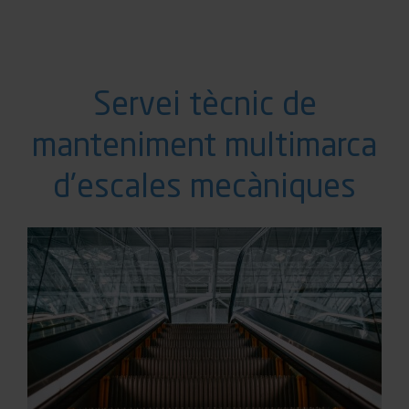
Servei tècnic de
manteniment multimarca
d'escales mecàniques