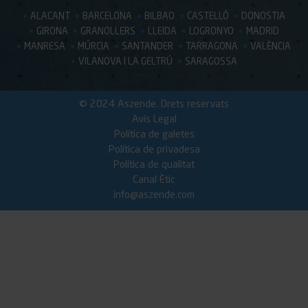
ALACANT
BARCELONA
BILBAO
CASTELLÓ
DONOSTIA
GIRONA
GRANOLLERS
LLEIDA
LOGRONYO
MADRID
MANRESA
MÚRCIA
SANTANDER
TARRAGONA
VALÈNCIA
VILANOVA I LA GELTRÚ
SARAGOSSA
© 2024 Aszende. Drets reservats
Avís Legal
Política de galetes
Política de privadesa
Política de qualitat
Canal Ètic
info@aszende.com