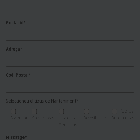
Població*
Adreça*
Codi Postal*
Seleccioneu el tipus de Manteniment*
Puertas
Ascensor
Montacargas
Escaleras
Accesibilidad
Automáticas
Mecánicas
Missatge*