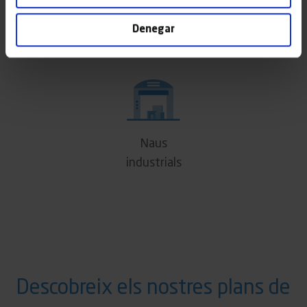
i Universitats
Denegar
Naus
industrials
Descobreix els nostres plans de