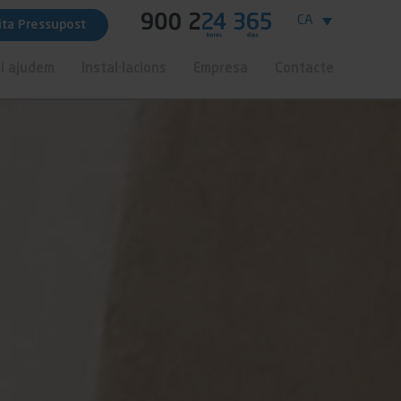
CA
cita Pressupost
i ajudem
Instal·lacions
Empresa
Contacte