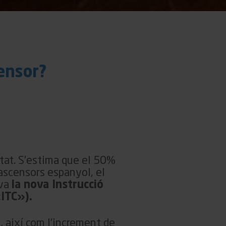
censor?
itat. S’estima que el 50%
’ascensors espanyol, el
ova
la nova Instrucció
ITC»).
, així com l’increment de