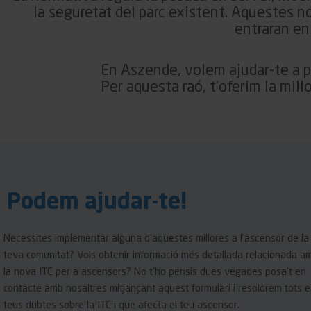
la seguretat del parc existent. Aquestes n
entraran en
En
Aszende
, volem ajudar-te a 
Per aquesta raó, t’oferim la millo
Podem ajudar-te!
Necessites implementar alguna d’aquestes millores a l’ascensor de la
teva comunitat? Vols obtenir informació més detallada relacionada a
la nova ITC per a ascensors? No t’ho pensis dues vegades posa’t en
contacte amb nosaltres mitjançant aquest formulari i resoldrem tots e
teus dubtes sobre la ITC i que afecta el teu ascensor.