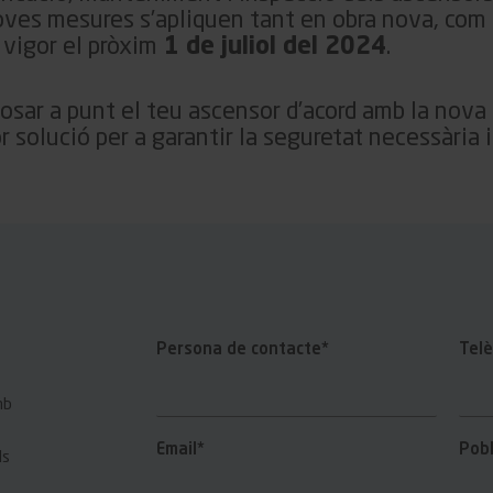
oves mesures s’apliquen tant en obra nova, com 
 vigor el pròxim
1 de juliol del 2024
.
posar a punt el teu ascensor d’acord amb la nova
r solució per a garantir la seguretat necessària i
Persona de contacte*
Telè
mb
Email*
Pobl
ls