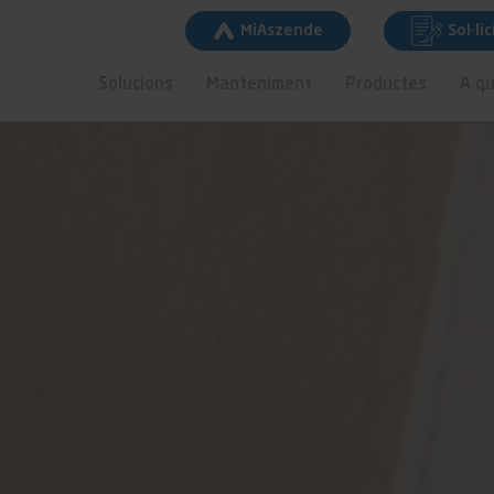
MiAszende
Sol·li
Solucions
Manteniment
Productes
A qu