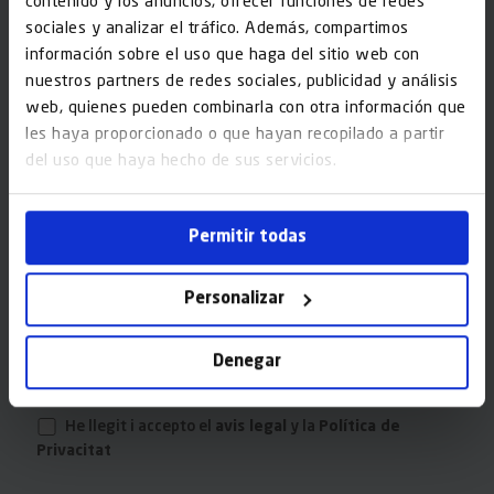
contenido y los anuncios, ofrecer funciones de redes
sociales y analizar el tráfico. Además, compartimos
información sobre el uso que haga del sitio web con
Adreça*
nuestros partners de redes sociales, publicidad y análisis
web, quienes pueden combinarla con otra información que
les haya proporcionado o que hayan recopilado a partir
Codi Postal*
del uso que haya hecho de sus servicios.
Permitir todas
Missatge*
Personalizar
Denegar
He llegit i accepto el
avis legal
y la
Política de
Privacitat