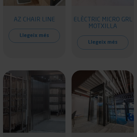
AZ CHAIR LINE
ELÈCTRIC MICRO GRL
MOTXILLA
Llegeix més
Llegeix més