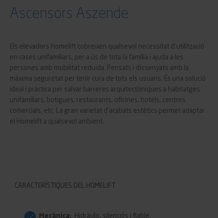
Ascensors Aszende
Els elevadors Homelift cobreixen qualsevol necessitat d’utilització
en cases unifamiliars, per a ús de tota la família i ajuda a les
persones amb mobilitat reduïda. Pensats i dissenyats amb la
màxima seguretat per tenir cura de tots els usuaris. És una solució
ideal i pràctica per salvar barreres arquitectòniques a habitatges
unifamiliars, botigues, restaurants, oficines, hotels, centres
comercials, etc. La gran varietat d’acabats estètics permet adaptar
el Homelift a qualsevol ambient.
CARACTERÍSTIQUES DEL HOMELIFT
Mecànica:
Hidràulic, silenciós i fiable.