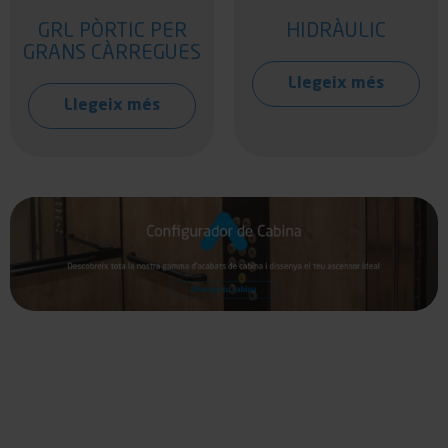
GRL PÒRTIC PER
HIDRÀULIC
GRANS CÀRREGUES
Llegeix més
Llegeix més