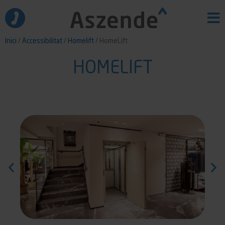
Vés
al
contingut
Inici
/
Accessibilitat
/
Homelift
/ HomeLift
HOMELIFT