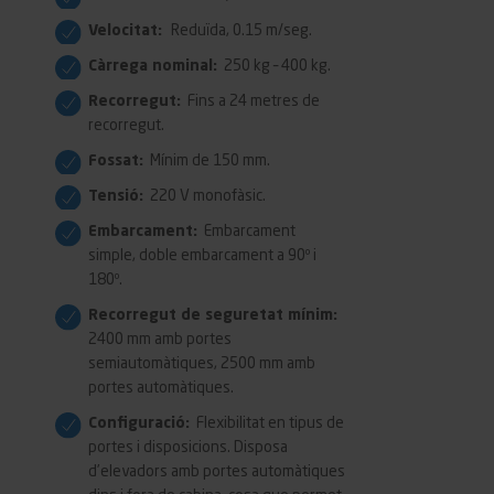
Velocitat:
Reduïda, 0.15 m/seg.
Càrrega nominal:
250 kg – 400 kg.
Recorregut:
Fins a 24 metres de
recorregut.
Fossat:
Mínim de 150 mm.
Tensió:
220 V monofàsic.
Embarcament:
Embarcament
simple, doble embarcament a 90º i
180º.
Recorregut de seguretat mínim:
2400 mm amb portes
semiautomàtiques, 2500 mm amb
portes automàtiques.
Configuració:
Flexibilitat en tipus de
portes i disposicions. Disposa
d’elevadors amb portes automàtiques