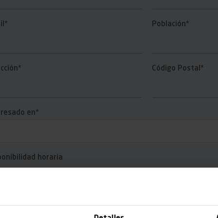
il*
Población*
ección*
Código Postal*
eresado en*
ponibilidad horaria
o nos has conocido*