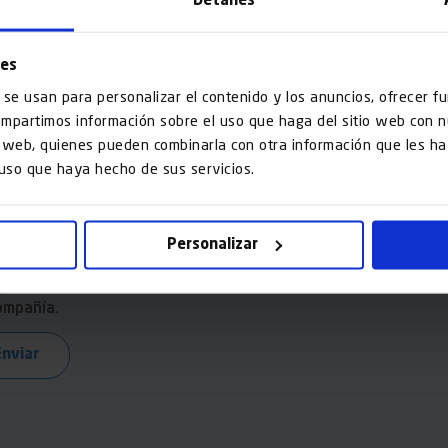
Detalles
saje*
ies
 se usan para personalizar el contenido y los anuncios, ofrecer f
compartimos información sobre el uso que haga del sitio web con 
is web, quienes pueden combinarla con otra información que les 
 uso que haya hecho de sus servicios.
He leído y acepto el
aviso legal
y la
Política de Privacidad
Personalizar
Quiero recibir comunicaciones comerciales sobre productos y/
ompañía.