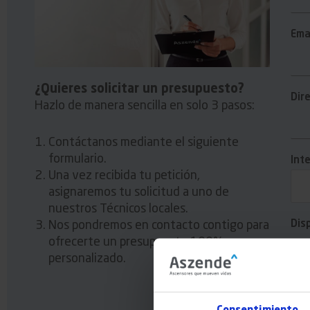
Ema
¿Quieres solicitar un presupuesto?
Dir
Hazlo de manera sencilla en solo 3 pasos:
Contáctanos mediante el siguiente
formulario.
Int
Una vez recibida tu petición,
asignaremos tu solicitud a uno de
nuestros Técnicos locales.
Dis
Nos pondremos en contacto contigo para
ofrecerte un presupuesto 100%
personalizado.
Cóm