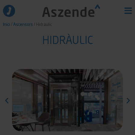
Vés
al
contingut
Inici
/
Ascensors
/ Hidràulic
HIDRÀULIC