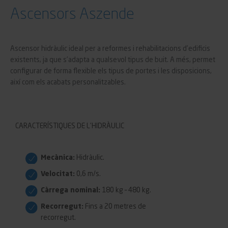
Ascensors Aszende
Ascensor hidràulic ideal per a reformes i rehabilitacions d’edificis
existents, ja que s’adapta a qualsevol tipus de buit. A més, permet
configurar de forma flexible els tipus de portes i les disposicions,
així com els acabats personalitzables.
CARACTERÍSTIQUES DE L’HIDRÀULIC
Mecànica:
Hidràulic.
Velocitat:
0,6 m/s.
Càrrega nominal:
180 kg – 480 kg.
Recorregut:
Fins a 20 metres de
recorregut.