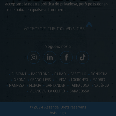
acceptant la nostra política de privadesa, però pots donar-
te de baixa en qualsevol moment.
Ascensors que mouen vides
Segueix-nos a
ALACANT
BARCELONA
BILBAO
CASTELLÓ
DONOSTIA
GIRONA
GRANOLLERS
LLEIDA
LOGRONYO
MADRID
MANRESA
MÚRCIA
SANTANDER
TARRAGONA
VALÈNCIA
VILANOVA I LA GELTRÚ
SARAGOSSA
© 2024 Aszende. Drets reservats
Avís Legal