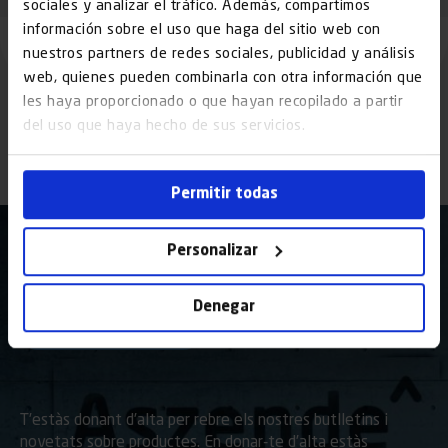
sociales y analizar el tráfico. Además, compartimos
información sobre el uso que haga del sitio web con
nuestros partners de redes sociales, publicidad y análisis
web, quienes pueden combinarla con otra información que
les haya proporcionado o que hayan recopilado a partir
del uso que haya hecho de sus servicios.
Permitir todas
Personalizar
He llegit i accepto el
avis legal
y la
Denegar
Política de Privadesa
T’estàs donant d’alta per rebre els nostres butlletins i
novetats sobre productes. En donar-te d’alta estàs