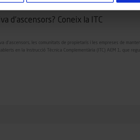
va d’ascensors? Coneix la ITC
va d’ascensors, les comunitats de propietaris i les empreses de mant
stablerts en la Instrucció Tècnica Complementària (ITC) AEM 1, que regu