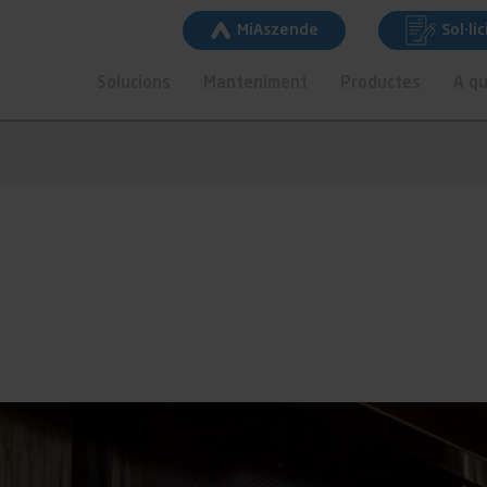
MiAszende
Sol·li
Solucions
Manteniment
Productes
A qu