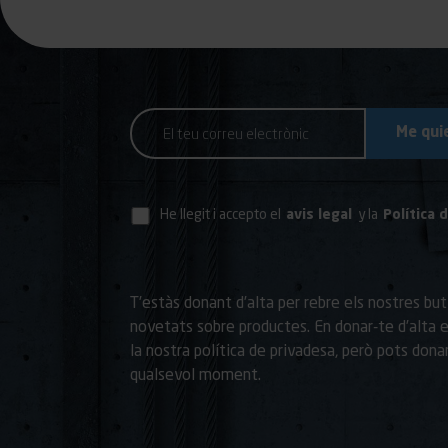
He llegit i accepto el
avis legal
y la
Política 
T’estàs donant d’alta per rebre els nostres butl
novetats sobre productes. En donar-te d’alta 
la nostra política de privadesa, però pots dona
qualsevol moment.