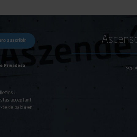
Ascenso
de Privadesa
Segue
letins i
estàs acceptant
r-te de baixa en