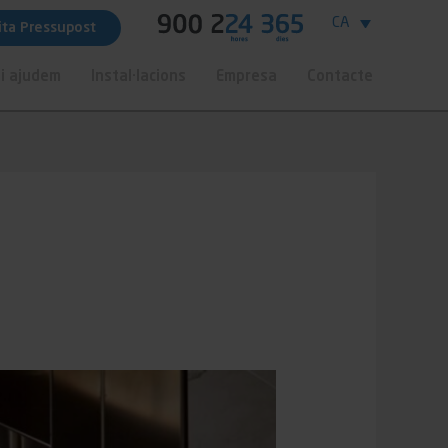
CA
cita Pressupost
i ajudem
Instal·lacions
Empresa
Contacte