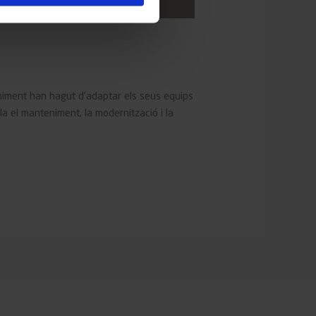
eniment han hagut d’adaptar els seus equips
la el manteniment, la modernització i la