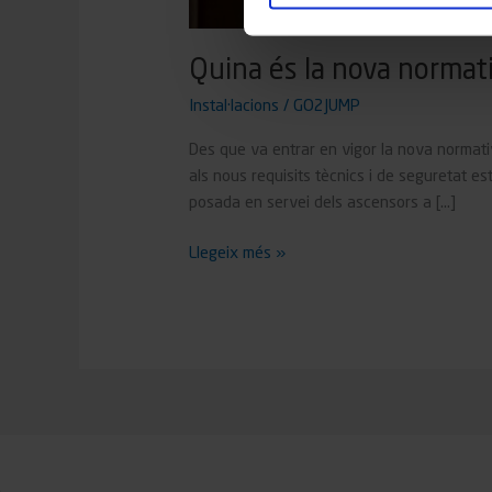
Quina és la nova normati
Instal·lacions
/
GO2JUMP
Des que va entrar en vigor la nova normati
als nous requisits tècnics i de seguretat e
posada en servei dels ascensors a […]
Llegeix més »