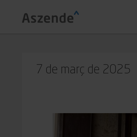
Vés
al
contingut
7 de març de 2025
Quina
és
la