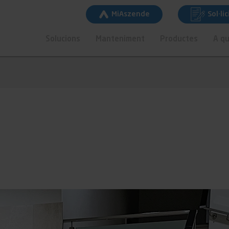
MiAszende
Sol·li
Solucions
Manteniment
Productes
A qu