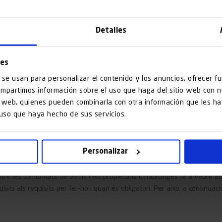
Detalles
ies
 se usan para personalizar el contenido y los anuncios, ofrecer f
compartimos información sobre el uso que haga del sitio web con 
is web, quienes pueden combinarla con otra información que les 
 uso que haya hecho de sus servicios.
 i quan és obligatori?
Personalizar
re les comunitats de veïns i els propietaris d’habitatges té a veure am
ulats als requisits per fer-ho i quan és obligatori. Per això, a continua