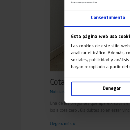
Consentimiento
Esta página web usa cook
Las cookies de este sitio web
analizar el tráfico. Además, 
sociales, publicidad y anális
hayan recopilado a partir del
Cota zero: Què és, ajudes
Denegar
Noticias
/
ntineo
Una de les preguntes que apareix sovint ent
los a cota zero . Els dubtes solen estar vinc
Llegeix més »