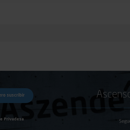
Ascenso
de Privadesa
Segue