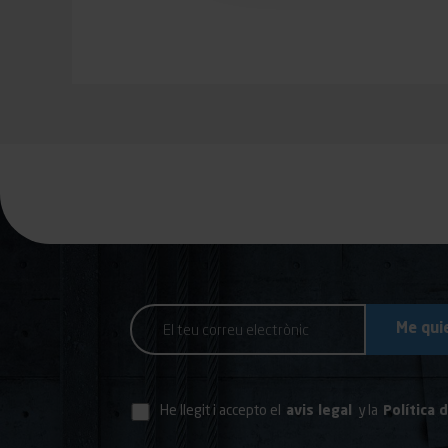
He llegit i accepto el
avis legal
y la
Política 