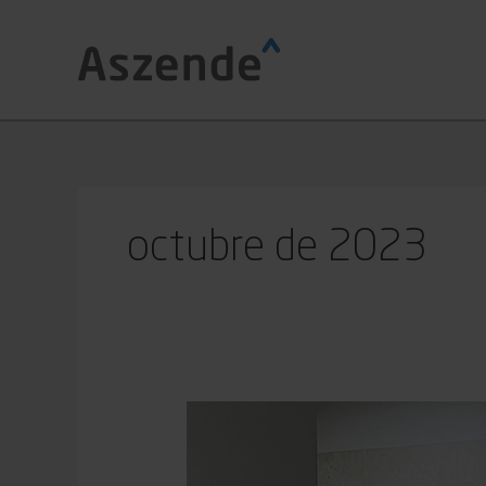
Vés
al
contingut
octubre de 2023
Cota
zero:
Què