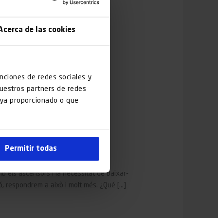
Acerca de las cookies
unciones de redes sociales y
nuestros partners de redes
haya proporcionado o que
Permitir todas
b els ascensors i la necessitat de baixar-
ció, respondrem a això i molt més. ¿Qué […]