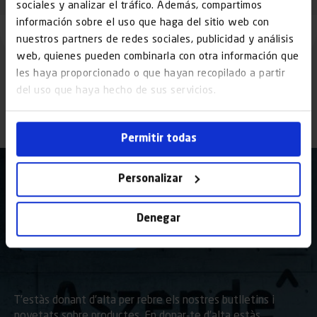
sociales y analizar el tráfico. Además, compartimos
información sobre el uso que haga del sitio web con
nuestros partners de redes sociales, publicidad y análisis
web, quienes pueden combinarla con otra información que
les haya proporcionado o que hayan recopilado a partir
del uso que haya hecho de sus servicios.
Permitir todas
Personalizar
He llegit i accepto el
avis legal
y la
Denegar
Política de Privadesa
T’estàs donant d’alta per rebre els nostres butlletins i
novetats sobre productes. En donar-te d’alta estàs