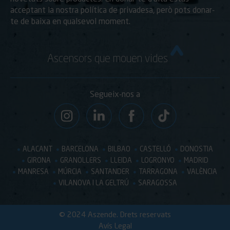
acceptant la nostra política de privadesa, però pots donar-
te de baixa en qualsevol moment.
Ascensors que mouen vides
Segueix-nos a
ALACANT
BARCELONA
BILBAO
CASTELLÓ
DONOSTIA
GIRONA
GRANOLLERS
LLEIDA
LOGRONYO
MADRID
MANRESA
MÚRCIA
SANTANDER
TARRAGONA
VALÈNCIA
VILANOVA I LA GELTRÚ
SARAGOSSA
© 2024 Aszende. Drets reservats
Avís Legal