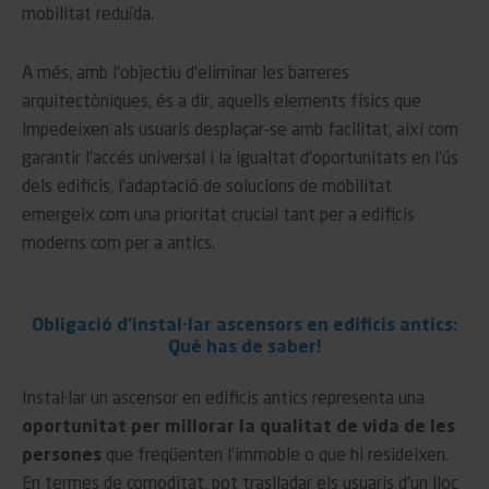
mobilitat reduïda.
A més, amb l’objectiu d’eliminar les barreres
arquitectòniques, és a dir, aquells elements físics que
impedeixen als usuaris desplaçar-se amb facilitat, així com
garantir l’accés universal i la igualtat d’oportunitats en l’ús
dels edificis, l’adaptació de solucions de mobilitat
emergeix com una prioritat crucial tant per a edificis
moderns com per a antics.
Obligació d’instal·lar ascensors en edificis antics:
Què has de saber!
Instal·lar un ascensor en edificis antics representa una
oportunitat per millorar la qualitat de vida de les
persones
que freqüenten l’immoble o que hi resideixen.
En termes de comoditat, pot traslladar els usuaris d’un lloc