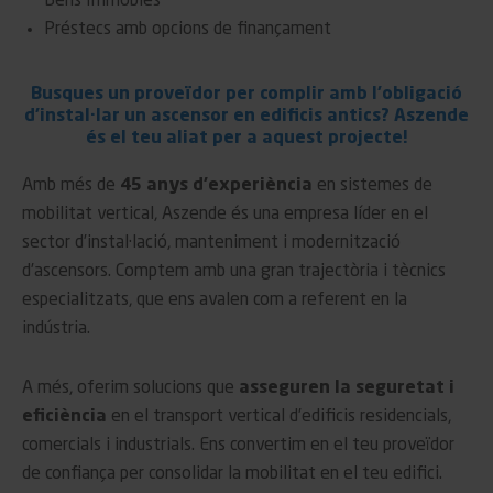
Béns Immobles
Préstecs amb opcions de finançament
Busques un proveïdor per complir amb l’obligació
d’instal·lar un ascensor en edificis antics? Aszende
és el teu aliat per a aquest projecte!
Amb més de
45 anys d’experiència
en sistemes de
mobilitat vertical, Aszende és una empresa líder en el
sector d’instal·lació, manteniment i modernització
d’ascensors. Comptem amb una gran trajectòria i tècnics
especialitzats, que ens avalen com a referent en la
indústria.
A més, oferim solucions que
asseguren la seguretat i
eficiència
en el transport vertical d’edificis residencials,
comercials i industrials. Ens convertim en el teu proveïdor
de confiança per consolidar la mobilitat en el teu edifici.