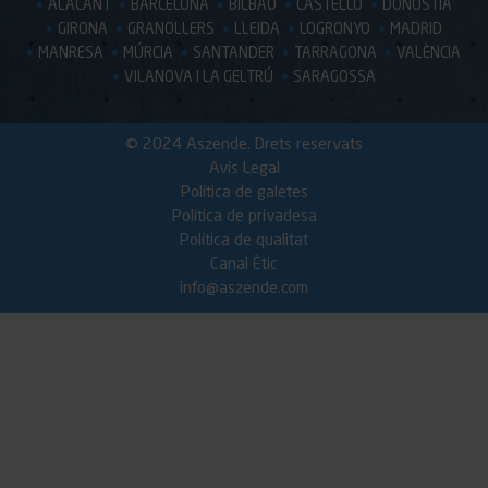
ALACANT
BARCELONA
BILBAO
CASTELLÓ
DONOSTIA
GIRONA
GRANOLLERS
LLEIDA
LOGRONYO
MADRID
MANRESA
MÚRCIA
SANTANDER
TARRAGONA
VALÈNCIA
VILANOVA I LA GELTRÚ
SARAGOSSA
© 2024 Aszende. Drets reservats
Avís Legal
Política de galetes
Política de privadesa
Política de qualitat
Canal Ètic
info@aszende.com