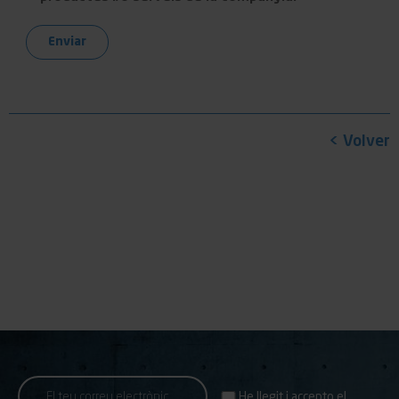
< Volver
He llegit i accepto el