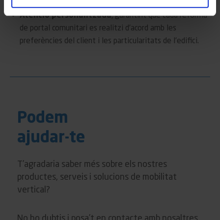
necessitats específiques de cada persona i projecte.
Atenció personalitzada
, garantint que cada reforma
de portal comunitari es realitzi d’acord amb les
preferències del client i les particularitats de l’edifici.
Podem
ajudar-te
T’agradaria saber més sobre els nostres
productes, serveis i solucions de mobilitat
vertical?
No ho dubtis i posa’t en contacte amb nosaltres