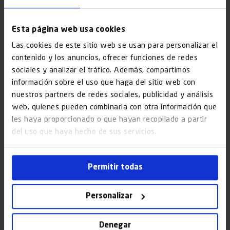
converteix en el partner que necessites per reformar
portals de comunitat. Som líders en el sector i oferim
Esta página web usa cookies
serveis integrals que inclouen des de la
instal·lació i
manteniment d’ascensors
i altres sistemes de mobilitat
Las cookies de este sitio web se usan para personalizar el
vertical fins a la renovació de terres, parets i sostres, tot el
contenido y los anuncios, ofrecer funciones de redes
sociales y analizar el tráfico. Además, compartimos
que necessites per dur a terme la reforma del portal de la
información sobre el uso que haga del sitio web con
teva comunitat.
nuestros partners de redes sociales, publicidad y análisis
web, quienes pueden combinarla con otra información que
Per què escollir Aszende?
les haya proporcionado o que hayan recopilado a partir
del uso que haya hecho de sus servicios.
Experiència en l’àrea
, la qual cosa permet als nostres
tècnics oferir un servei excepcional en avaluació i
planificació, reformes integrals, ús de materials,
Permitir todas
compliment normatiu, entre d’altres.
Tècnics certificats
, garantint una òptima execució
Personalizar
dels treballs corresponents a la reforma.
Capacitat d’adaptació
, ajustant-nos a les
Denegar