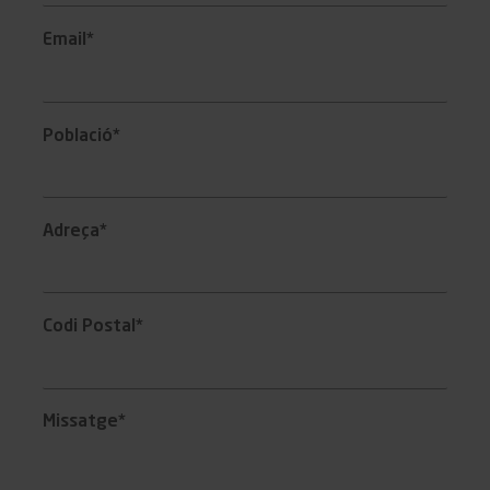
Email*
Població*
Adreça*
Codi Postal*
Missatge*