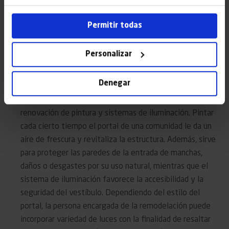
a los habitantes o visitantes de un inmueble,
incorporando sistemas de seguridad actualizados con
Permitir todas
innovaciones tecnológicas que permitan mejorar los
controles de acceso y vigilancia. Esto abarca cámaras de
Personalizar
seguridad, sistema de control de acceso en entradas y
salidas, cerraduras electrónicas y sistemas de
Denegar
comunicación.
Pintura e iluminación
: Otra reforma usual es la
renovación de pintura y sistemas de iluminación. Pintar
cada cierto tiempo el portal de una comunidad le da un
aire de frescura y revitaliza la estructura. Además, sirve
para proteger las paredes de la entrada de manchas,
daños o desgastes por su uso natural, mientras que el
sistema de iluminación favorece la accesibilidad y la
seguridad del vestíbulo. Dependiendo del estilo del
portal, la persona encargada de la remodelación puede
incorporar variedad de luces con la finalidad de resaltar