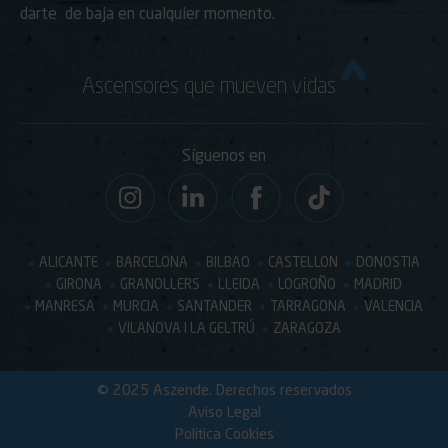
darte de baja en cualquier momento.
Ascensores que mueven vidas
Síguenos en
ALICANTE
BARCELONA
BILBAO
CASTELLON
DONOSTIA
GIRONA
GRANOLLERS
LLEIDA
LOGROÑO
MADRID
MANRESA
MURCIA
SANTANDER
TARRAGONA
VALENCIA
VILANOVA I LA GELTRÚ
ZARAGOZA
© 2025 Aszende. Derechos reservados
Aviso Legal
Política Cookies