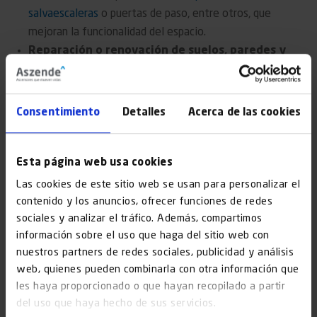
salvaescaleras
o puertas de paso, entre otros, que
mejoran la funcionalidad del espacio.
Reparación o renovación de suelos, paredes y
techos
: Mantener en excelentes condiciones la
estética de la estructura es uno de los objetivos de la
reforma de portal de comunidad. Por esta razón,
Consentimiento
Detalles
Acerca de las cookies
constantemente se realizan trabajos que mejoren los
aspectos más visuales como suelos, paredes y techos,
implementando tendencias en diseño de interiores,
Esta página web usa cookies
técnicas de acabados novedosas y materiales duraderos
Las cookies de este sitio web se usan para personalizar el
y resistentes, que favorezcan la arquitectura del portal.
contenido y los anuncios, ofrecer funciones de redes
También puedes ir más allá y llevar a cabo la
sociales y analizar el tráfico. Además, compartimos
rehabilitación de la fachada
.
información sobre el uso que haga del sitio web con
nuestros partners de redes sociales, publicidad y análisis
Instalación, reparación o actualización de
web, quienes pueden combinarla con otra información que
sistemas de seguridad
: La seguridad es un aspecto
les haya proporcionado o que hayan recopilado a partir
clave para cualquier inquilino. Gracias a la reforma de
del uso que haya hecho de sus servicios.
portal de comunidad, se puede brindar mayor protección