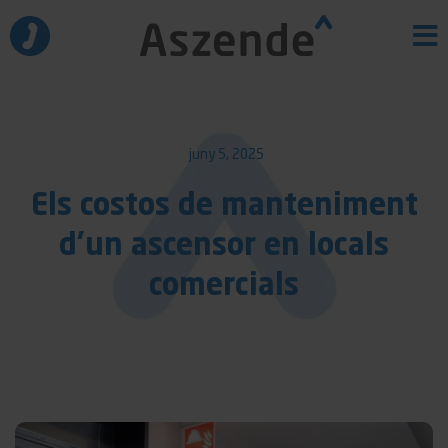
Vés
al
contingut
juny 5, 2025
Els costos de manteniment
d’un ascensor en locals
comercials