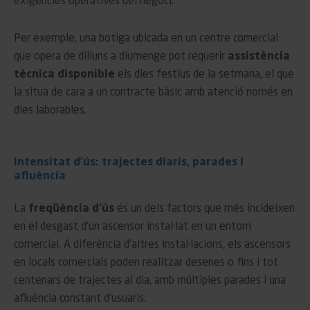
exigències operatives del negoci.
Per exemple, una botiga ubicada en un centre comercial
que opera de dilluns a diumenge pot requerir
assistència
tècnica disponible
els dies festius de la setmana, el que
la situa de cara a un contracte bàsic amb atenció només en
dies laborables.
Intensitat d’ús: trajectes diaris, parades i
afluència
La
freqüència d’ús
és un dels factors que més incideixen
en el desgast d’un ascensor instal·lat en un entorn
comercial. A diferència d’altres instal·lacions, els ascensors
en locals comercials poden realitzar desenes o fins i tot
centenars de trajectes al dia, amb múltiples parades i una
afluència constant d’usuaris.