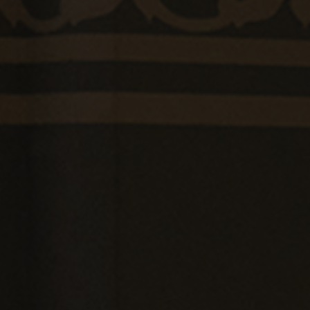
01 Solutions
02 Maintenance
03 Products
04 Who we help?
05 Company
06 Blog
07 Contact