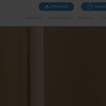
MiAszende
Reques
Solutions
Maintenance
Products
Wh