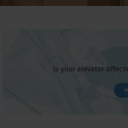
Soluti
ons
Is your elevator affec
W