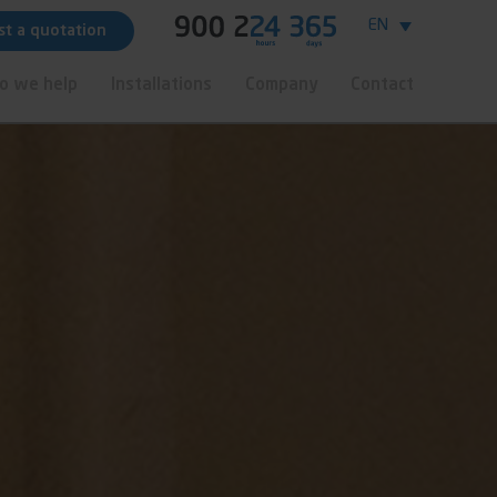
EN
t a quotation
o we help
Installations
Company
Contact