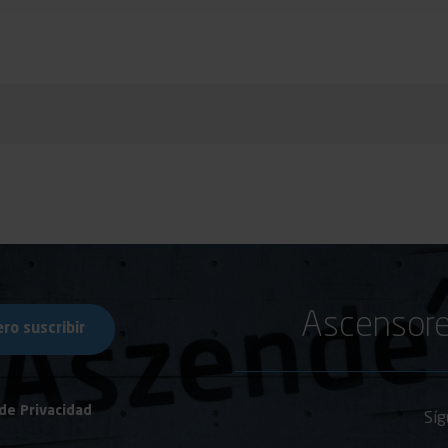
Ascensore
 de Privacidad
Síg