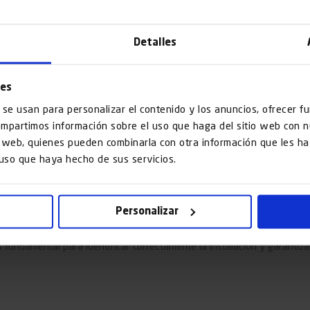
Detalles
ies
 se usan para personalizar el contenido y los anuncios, ofrecer f
compartimos información sobre el uso que haga del sitio web con 
is web, quienes pueden combinarla con otra información que les 
 uso que haya hecho de sus servicios.
o RAE de un ascensor si eres propietari
Personalizar
fundamental para identificar correctamente la instalación y garantiza