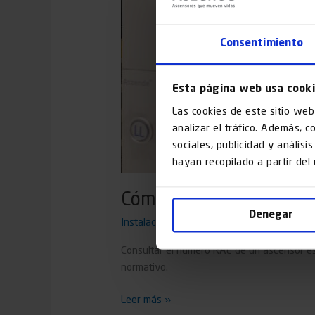
Consentimiento
Esta página web usa cook
Las cookies de este sitio web
analizar el tráfico. Además, 
sociales, publicidad y anális
hayan recopilado a partir del
Cómo consultar el númer
Denegar
Instalaciones
/
GO2JUMP
Consultar el número RAE de un ascensor es 
normativo.
Leer más »