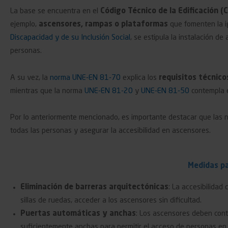
La base se encuentra en el
Código Técnico de la Edificación (
ejemplo,
ascensores, rampas o plataformas
que fomenten la i
Discapacidad y de su Inclusión Social
, se estipula la instalación d
personas.
A su vez, la
norma UNE-EN 81-70
explica los
requisitos técnico
mientras que la norma
UNE-EN 81-20
y
UNE-EN 81-50
contempla 
Por lo anteriormente mencionado, es importante destacar que las 
todas las personas y asegurar la accesibilidad en ascensores.
Medidas pa
Eliminación de barreras arquitectónicas
: La accesibilidad
sillas de ruedas, acceder a los ascensores sin dificultad.
Puertas automáticas y anchas
: Los ascensores deben con
suficientemente anchas para permitir el acceso de personas en s