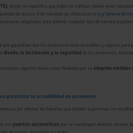
CTE)
, donde se especifica que todos los edificios deben tener solucion
gualdad de acceso. Este mandato se refuerza en la
Ley General de De
e ascensores adaptados para eliminar cualquier tipo de barrera arquitect
s
que garantizan que los ascensores sean accesibles y seguros para 
el
diseño, la instalación y la seguridad
de los ascensores, incluida
normativas vigentes tienen como finalidad que se
adopten medidas pa
ra garantizar la accesibilidad en ascensores
 comienza por eliminar las barreras que impiden a personas con movilida
tar con
puertas automáticas
que se mantengan abiertas durante a
illa de ruedas, andaderas o carritos.