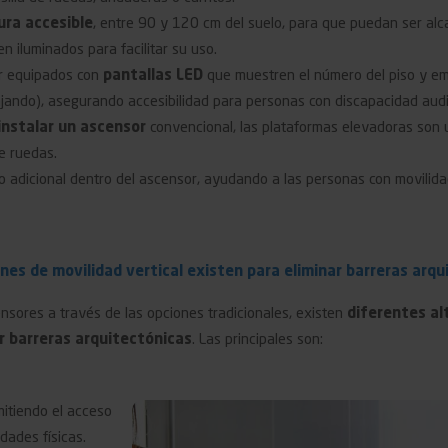
ura accesible
, entre 90 y 120 cm del suelo, para que puedan ser alc
n iluminados para facilitar su uso.
r equipados con
pantallas LED
que muestren el número del piso y emi
ajando), asegurando accesibilidad para personas con discapacidad audit
 instalar un ascensor
convencional, las plataformas elevadoras son un
e ruedas.
yo adicional dentro del ascensor, ayudando a las personas con movilid
nes de movilidad vertical existen para eliminar barreras arqu
nsores a través de las opciones tradicionales, existen
diferentes al
r barreras arquitectónicas
. Las principales son:
mitiendo el acceso
dades físicas.