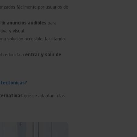
anzados fácilmente por usuarios de
tir
anuncios audibles
para
iva y visual.
a solución accesible, facilitando
ad reducida a
entrar y salir de
itectónicas?
ternativas
que se adaptan a las