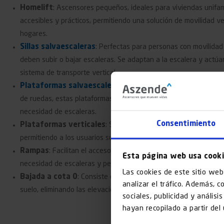
Homelift
: Ascensores pequeños, ideales para viviendas unifam
accesibles y prácticos, permitiendo una solución de movilidad ver
hogares.
Sillas salvaescaleras
: Perfectas para personas con movilidad
deben subir o bajar escaleras. Se adaptan a la escalera y actú
sistema de transporte vertical.
Plataformas salvaescaleras
: Especialmente diseñadas para 
de ruedas, estas plataformas permiten el acceso entre diferente
necesidad de escaleras.
Consentimiento
Plataformas verticales
: Son adecuadas para edificios de po
permitiendo a los usuarios superar desniveles o escaleras.
Rampas
: Facilitan el acceso de personas con movilidad reducid
Esta página web usa cook
necesidad de escaleras y permitiendo el ingreso a edificios y ot
Las cookies de este sitio web
Bajada a cota 0
: Consiste en que los accesos y entradas estén
analizar el tráfico. Además, 
suelo, eliminando las elevaciones que dificultan el paso.
sociales, publicidad y anális
hayan recopilado a partir del
Subvenc