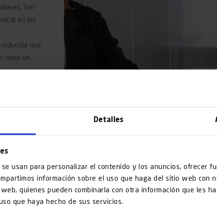
iliares. Son
tical en los
 reducida que
an como un
personas en silla
s pisos sin
Detalles
cas plantas,
a, eliminando la
ies
ras instalaciones.
 se usan para personalizar el contenido y los anuncios, ofrecer f
 a nivel del
compartimos información sobre el uso que haga del sitio web con 
is web, quienes pueden combinarla con otra información que les 
 uso que haya hecho de sus servicios.
iones para la accesibilidad en ascensores