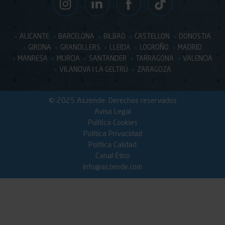
ALICANTE
BARCELONA
BILBAO
CASTELLON
DONOSTIA
GIRONA
GRANOLLERS
LLEIDA
LOGROÑO
MADRID
MANRESA
MURCIA
SANTANDER
TARRAGONA
VALENCIA
VILANOVA I LA GELTRÚ
ZARAGOZA
© 2025 Aszende. Derechos reservados
Aviso Legal
Política Cookies
Política Privacidad
Política Calidad
Canal Ético
info@aszende.com