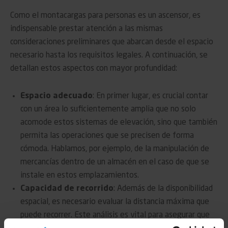
Como el montacargas para personas es un ascensor, es
indispensable prestar atención a las mismas
consideraciones preliminares que abarcan desde el espacio
necesario hasta los requisitos legales. A continuación, se
detallan estos aspectos con mayor profundidad:
Espacio adecuado
: En primer lugar, es crucial contar
con un área lo suficientemente amplia que no solo
acomode estos sistemas de elevación, sino que también
permita las operaciones que se precisen de forma
cómoda. Hablamos, por ejemplo, de la manipulación de
mercancías dentro de un almacén en el caso de que se
instale en estos emplazamientos.
Capacidad de recorrido
: Además de la disponibilidad
espacial, es necesario evaluar la distancia máxima que
puede recorrer. Este análisis es vital para asegurar que