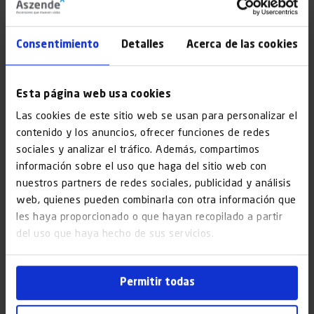
el elevador cumpla eficazmente con las necesidades de
movilidad vertical dentro del edificio o estructura,
considerando el número de pisos o la altura total que
Consentimiento
Detalles
Acerca de las cookies
debe superar.
Accesibilidad
: La accesibilidad constituye otro pilar
fundamental. Se debe garantizar un acceso fácil y
Esta página web usa cookies
seguro, tanto de las personas como de los elementos
Las cookies de este sitio web se usan para personalizar el
que se deseen transportar.
contenido y los anuncios, ofrecer funciones de redes
Normativa de seguridad y requisitos Legales
: Es
sociales y analizar el tráfico. Además, compartimos
imprescindible considerar las normativas de seguridad y
información sobre el uso que haga del sitio web con
los requisitos legales aplicables, que son exactamente
nuestros partners de redes sociales, publicidad y análisis
los mismos que los de un ascensor. Además, la
web, quienes pueden combinarla con otra información que
les haya proporcionado o que hayan recopilado a partir
obligatoriedad de llevar a cabo un
mantenimiento
del uso que haya hecho de sus servicios.
periódico
se establece como una medida preventiva
para conservar las condiciones óptimas de operación y
seguridad.
Permitir todas