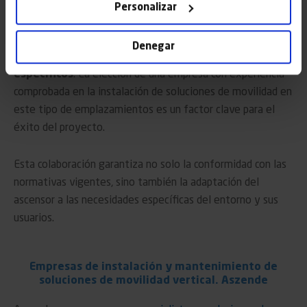
Aunque es fundamental tener una comprensión clara de
Personalizar
estos detalles, la
empresa especializada
seleccionada
para instalar el sistema de elevación proporcionará
Denegar
una
asesoría completa
sobre los requisitos
específicos
. La elección de una empresa con experiencia
comprobada en la instalación de soluciones de movilidad en
este tipo de emplazamientos es un factor clave para el
éxito del proyecto.
Esta colaboración garantiza no solo la conformidad con las
normativas vigentes, sino también la adaptación del
ascensor a las necesidades específicas del entorno y sus
usuarios.
Empresas de instalación y mantenimiento de
soluciones de movilidad vertical. Aszende