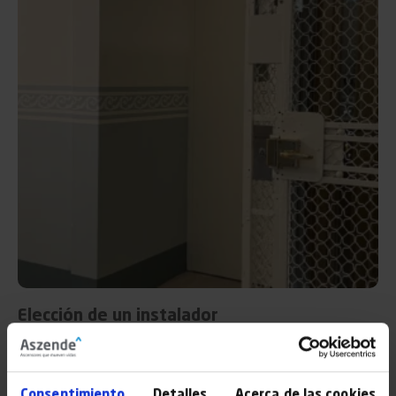
Elección de un instalador
Finalmente, a la hora de instalar un ascensor en un edificio,
se recomienda siempre
acudir a instaladores con
Consentimiento
Detalles
Acerca de las cookies