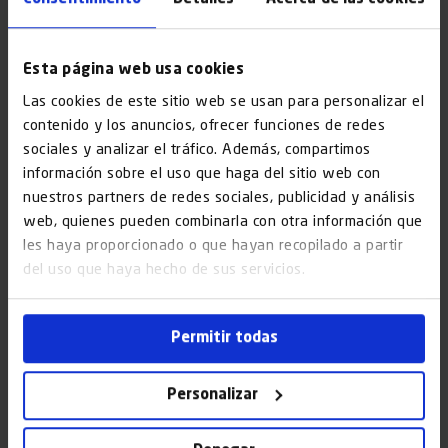
experiencia y una reputación sólida
que garanticen
el éxito del proyecto. Además, muchas empresas dedicadas
a ello suelen ofrecer también el mantenimiento de los
Esta página web usa cookies
ascensores para su buen funcionamiento con el paso del
Las cookies de este sitio web se usan para personalizar el
tiempo.
contenido y los anuncios, ofrecer funciones de redes
sociales y analizar el tráfico. Además, compartimos
En este escenario, la empresa
Aszende
destaca por su
información sobre el uso que haga del sitio web con
amplia experiencia y trayectoria en el sector
,
nuestros partners de redes sociales, publicidad y análisis
ofreciendo servicios especializados que abarcan desde la
web, quienes pueden combinarla con otra información que
consultoría inicial hasta la puesta en marcha y el
les haya proporcionado o que hayan recopilado a partir
mantenimiento continuo de los ascensores. Se distingue
del uso que haya hecho de sus servicios.
por su compromiso con la calidad y la eficiencia y por contar
con equipos técnicos con los conocimientos necesarios para
Permitir todas
adaptarse a las necesidades específicas de cada edificio.
Personalizar
Finalmente, podemos destacar que Aszende
ofrece
atención posterior a la instalación que es clave