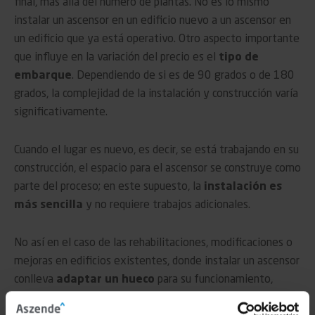
final, más allá del número de plantas. No es lo mismo
instalar un ascensor en un edificio nuevo a un ascensor en
un edificio que ya está operativo. Otro aspecto importante
que influye en la variación del precio es el
tipo de
embarque
. Dependiendo de si es de 90 grados o de 180
grados, la complejidad de la instalación y construcción varía
significativamente.
Cuando el lugar es nuevo, es decir, se está trabajando en su
construcción, el espacio para el ascensor se construye como
parte del proceso; en este supuesto, la
instalación es
más sencilla
y no requiere trabajos adicionales.
No así en el caso de las rehabilitaciones, modificaciones o
mejoras en edificios existentes, donde instalar un ascensor
conlleva
adaptar un hueco
para su funcionamiento,
haciendo que los costos se incrementen de forma