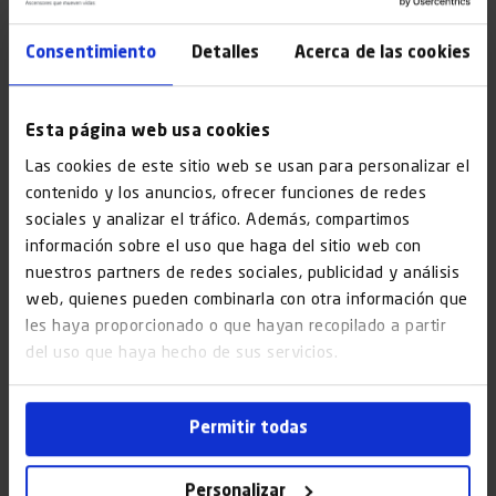
considerable.
Consentimiento
Detalles
Acerca de las cookies
Lo mismo sucede con el
tiempo de instalación
. Cuando
el edificio ya cuenta con el espacio para el ascensor, no se
necesita mucho tiempo para habilitar el espacio. En cambio,
Esta página web usa cookies
cuando se trata de instalar un
ascensor sin hueco en la
Las cookies de este sitio web se usan para personalizar el
escalera
, construir uno desde cero, implica instalar los
contenido y los anuncios, ofrecer funciones de redes
componentes, realizar pruebas y ajustes, por lo que el
sociales y analizar el tráfico. Además, compartimos
precio de instalar asciende y esto debe ser evaluado en el
información sobre el uso que haga del sitio web con
presupuesto inicial.
nuestros partners de redes sociales, publicidad y análisis
web, quienes pueden combinarla con otra información que
les haya proporcionado o que hayan recopilado a partir
Costos asociados al consumo de energía y
del uso que haya hecho de sus servicios.
mantenimiento
¿Influyen en el precio de instalar un ascensor de 3
Permitir todas
plantas y un ascensor de 4 plantas?
Al igual que los factores anteriormente mencionados,
Personalizar