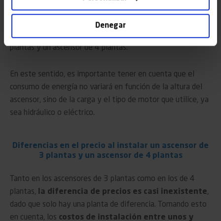
tanto el consumo de energía como el
mantenimiento influyen
al momento de calcular
Denegar
correctamente el precio de instalar un ascensor de 3
plantas y un ascensor de 4 plantas.
En este sentido, es importante tener en cuenta que el
consumo de energía no variará en función de la altura del
ascensor, sino de la carga y el tipo de motor que utilice, ya
sea hidráulico o eléctrico.
Diferencias en el precio al instalar un ascensor de
3 plantas y un ascensor de 4 plantas
Tanto en los ascensores de 3 plantas como en los de 4
plantas,
la diferencia de precios es casi inexistente
,
dado que solo hay una planta de diferencia. Tomando esto
en cuenta, los
costos de instalación entre unos y