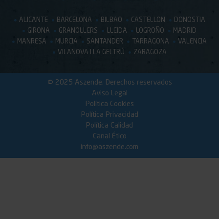
ALICANTE
BARCELONA
BILBAO
CASTELLON
DONOSTIA
GIRONA
GRANOLLERS
LLEIDA
LOGROÑO
MADRID
MANRESA
MURCIA
SANTANDER
TARRAGONA
VALENCIA
VILANOVA I LA GELTRÚ
ZARAGOZA
© 2025 Aszende. Derechos reservados
Aviso Legal
Política Cookies
Política Privacidad
Política Calidad
Canal Ético
info@aszende.com