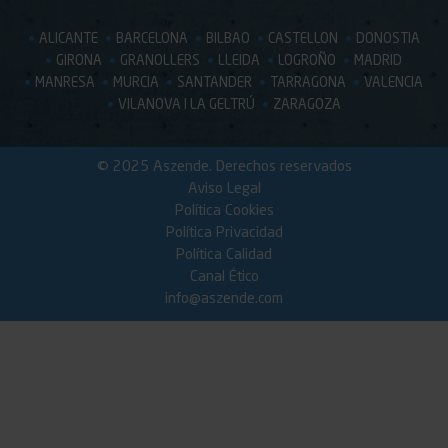
ALICANTE
BARCELONA
BILBAO
CASTELLON
DONOSTIA
GIRONA
GRANOLLERS
LLEIDA
LOGROÑO
MADRID
MANRESA
MURCIA
SANTANDER
TARRAGONA
VALENCIA
VILANOVA I LA GELTRÚ
ZARAGOZA
© 2025 Aszende. Derechos reservados
Aviso Legal
Política Cookies
Política Privacidad
Política Calidad
Canal Ético
info@aszende.com