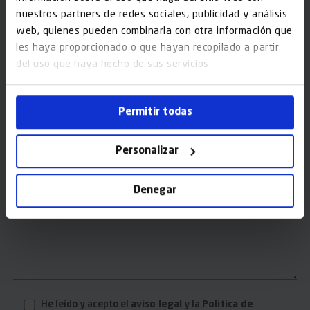
nuestros partners de redes sociales, publicidad y análisis
Población*
web, quienes pueden combinarla con otra información que
les haya proporcionado o que hayan recopilado a partir
del uso que haya hecho de sus servicios.
Dirección*
Permitir todas
Código Postal*
Personalizar
Mensaje*
Denegar
He leído y acepto el
aviso legal
y la
Política de